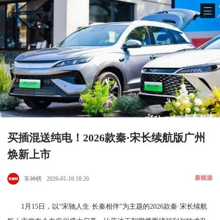
买插混送纯电！2026款秦·宋长续航版广州
焕新上市
新能源
车神榜
2026-01-16 18:26
1月15日，以“宋驰人生·长秦相伴”为主题的2026款秦·宋长续航