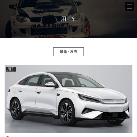
用车
最新 · 发布
用车