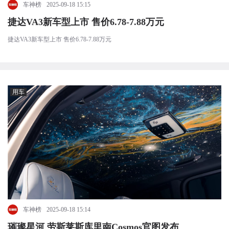
车神榜
2025-09-18 15:15
捷达VA3新车型上市 售价6.78-7.88万元
捷达VA3新车型上市 售价6.78-7.88万元
用车
车神榜
2025-09-18 15:14
璀璨星河 劳斯莱斯库里南Cosmos官图发布