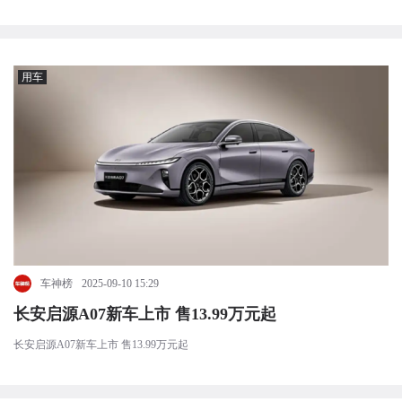
用车
车神榜
2025-09-10 15:29
长安启源A07新车上市 售13.99万元起
长安启源A07新车上市 售13.99万元起