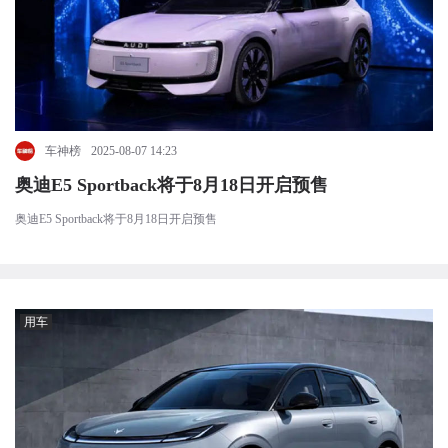
车神榜
2025-08-07 14:23
奥迪E5 Sportback将于8月18日开启预售
奥迪E5 Sportback将于8月18日开启预售
用车