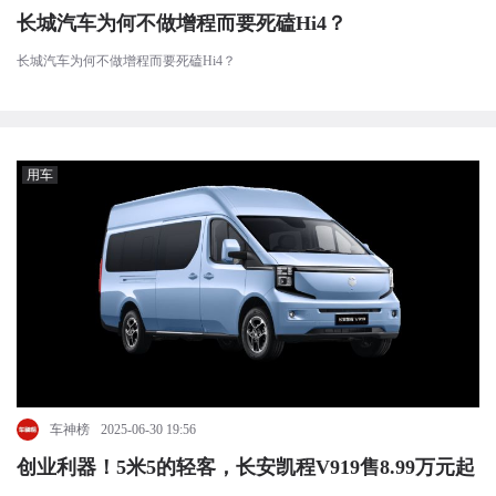
长城汽车为何不做增程而要死磕Hi4？
长城汽车为何不做增程而要死磕Hi4？
用车
车神榜
2025-06-30 19:56
创业利器！5米5的轻客，长安凯程V919售8.99万元起