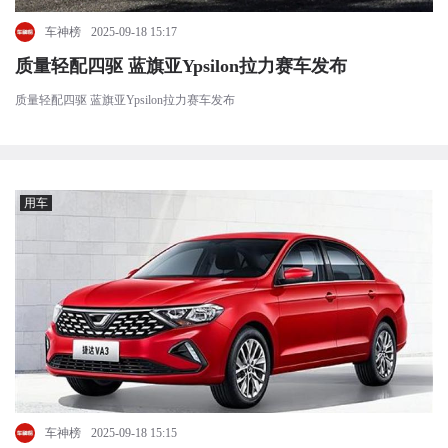
车神榜
2025-09-18 15:17
质量轻配四驱 蓝旗亚Ypsilon拉力赛车发布
质量轻配四驱 蓝旗亚Ypsilon拉力赛车发布
用车
车神榜
2025-09-18 15:15