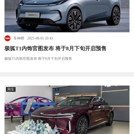
车神榜
2025-08-01 20:43
极狐T1内饰官图发布 将于8月下旬开启预售
极狐T1内饰官图发布 将于8月下旬开启预售
用车