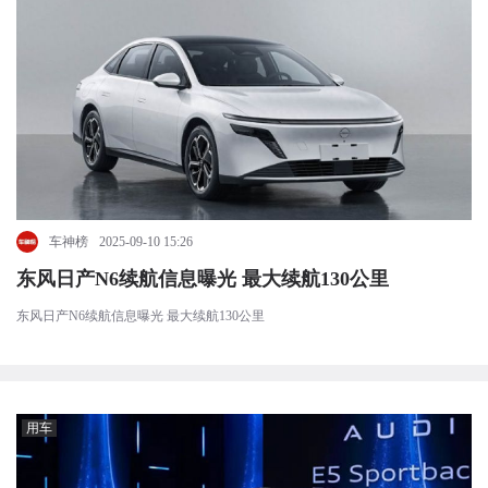
车神榜
2025-09-10 15:26
东风日产N6续航信息曝光 最大续航130公里
东风日产N6续航信息曝光 最大续航130公里
用车