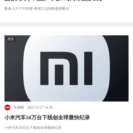
配备大尺寸中控屏 奇瑞T1Q内饰谍照曝光
用车
车神榜
2025-11-27 14:36
小米汽车50万台下线创全球最快纪录
小米汽车50万台下线创全球最快纪录