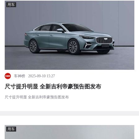
用车
车神榜
2025-09-10 15:27
尺寸提升明显 全新吉利帝豪预告图发布
尺寸提升明显 全新吉利帝豪预告图发布
用车