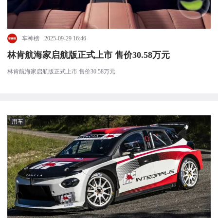
车神榜
2025-09-29 16:46
林肯航海家启航版正式上市 售价30.58万元
林肯航海家启航版正式上市 售价30.58万元
用车