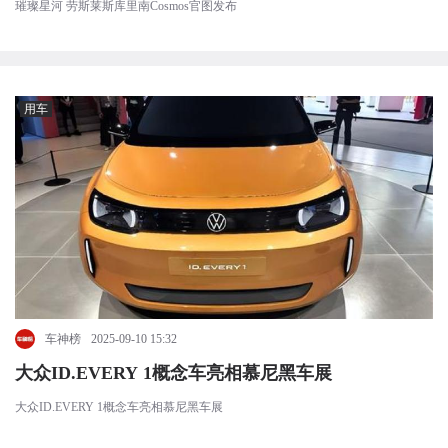
璀璨星河 劳斯莱斯库里南Cosmos官图发布
用车
车神榜
2025-09-10 15:32
大众ID.EVERY 1概念车亮相慕尼黑车展
大众ID.EVERY 1概念车亮相慕尼黑车展