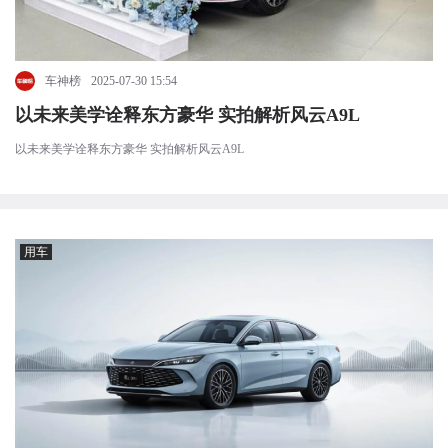
车神榜
2025-07-30 15:54
以未来美学诠释东方豪华 实拍解析风云A9L
以未来美学诠释东方豪华 实拍解析风云A9L
用车