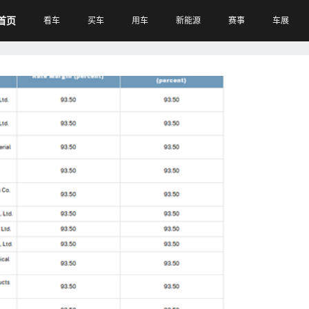
首页
看车
买车
用车
新能源
赛事
车展