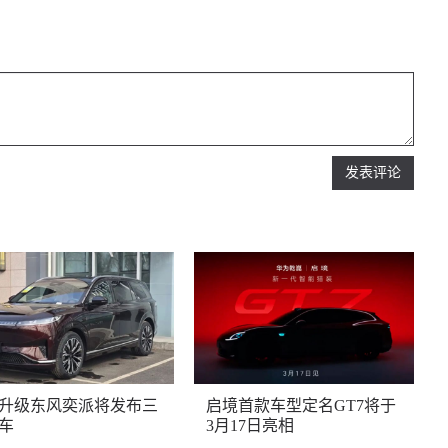
发表评论
升级东风奕派将发布三
启境首款车型定名GT7将于
车
3月17日亮相