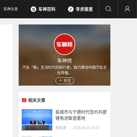
车神头条
车神百科
寻求报道
车神榜
汽车「動」生活时代的前行者，致力推动中国汽车文
化传播。
关注
相关文章
盐城市与宁德时代签约共建
锂电池智造基地
新能源
2026-02-18 19:07
|