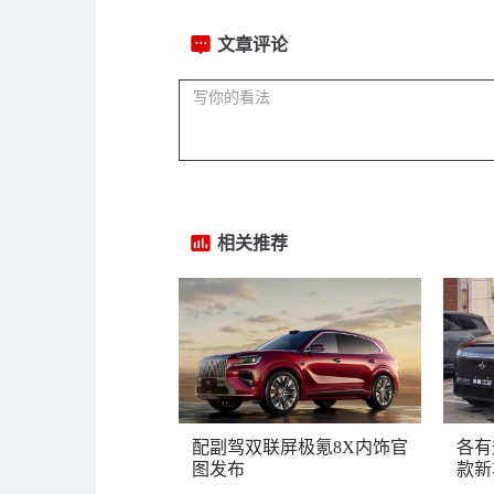
文章评论
相关推荐
配副驾双联屏极氪8X内饰官
各有
图发布
款新