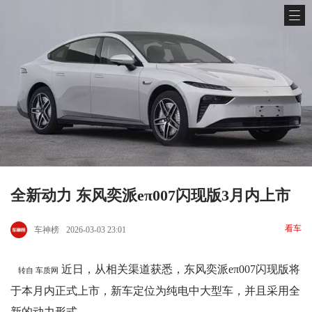
全新动力 东风奕派eπ007闪现版3月内上市
看车
车神榜
2026-03-03 23:01
近日，从相关渠道获悉，东风奕派eπ007闪现版将
转自
车质网
于本月内正式上市，新车定位为纯电中大型车，并且采用全
新的动力形式。