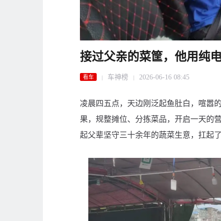
接过父亲的菜筐，他用纯
车神榜
2026-06-16 08:45
看车
|
|
凌晨四五点，天边刚泛起鱼肚白，喧嚣
果，规整摊位、分拣菜品，开启一天的
起父辈坚守三十余年的蔬菜生意，扛起