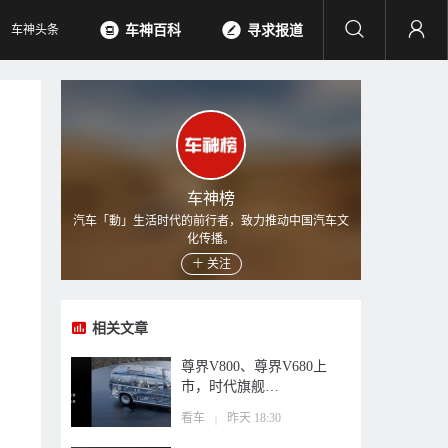
车神头条
车神百科
寻求报道
车神榜
汽车「動」生活时代的前行者，致力推动中国汽车文
化传播。
关注
相关文章
尊界V800、尊界V680上
市，时代旗舰…
看车
昨天 18:30
|