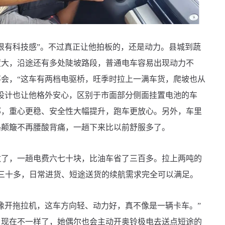
很有科技感”。不过真正让他拍板的，还是动力。县城到蔬
度大，沿途还有多处陡坡路段，普通电车容易出现动力不
会，“这车有两档电驱桥，旺季时拉上一满车货，爬坡也从
设计也让他格外安心，区别于市面部分侧面挂置电池的车
部，重心更稳、安全性大幅提升，跑车更放心。另外，车里
路颠簸不再腰酸背痛，一趟下来比以前舒服多了。
数了，一趟电费六七十块，比油车省了三百多。拉上两吨的
之三十多，日常进货、短途送货的续航需求完全可以满足。
像开拖拉机，这车方向轻、动力好，真不像是一辆卡车。”
。现在不一样了，她偶尔也会主动开奥铃极电去送点短途的