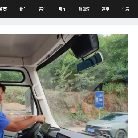
首页
看车
买车
用车
新能源
赛事
车展