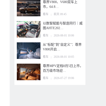
尊界V800、V680双车上
市，64.8…
看车
前天 09:45
|
以数智赋能与智造同行｜威
图AHTE202…
看车
2026-08-01 10:06
|
从“标配”到“自定义”：尊界
V800开启…
看车
2026-08-01 10:05
|
尊界MPV定档8月5日上市，
百万级市场迎…
看车
2026-07-27 19:06
|