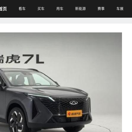
首页
看车
买车
用车
新能源
赛事
车展