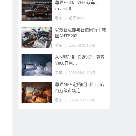
尊界V800、V680双车上
市，64.8…
看车
前天 09:45
|
以数智赋能与智造同行｜威
图AHTE202…
看车
2026-08-01 10:06
|
从“标配”到“自定义”：尊界
V800开启…
看车
2026-08-01 10:05
|
尊界MPV定档8月5日上市，
百万级市场迎…
看车
2026-07-27 19:06
|