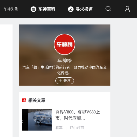
车神头条
车神百科
寻求报道
车神榜
汽车「動」生活时代的前行者，致力推动中国汽车文
化传播。
关注
相关文章
尊界V800、尊界V680上
市，时代旗舰…
看车
17小时前
|