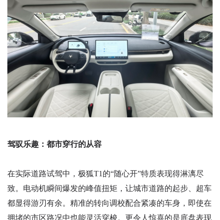
驾驭乐趣：都市穿行的从容
在实际道路试驾中，极狐T1的“随心开”特质表现得淋漓尽
致。电动机瞬间爆发的峰值扭矩，让城市道路的起步、超车
都显得游刃有余。精准的转向调校配合紧凑的车身，即使在
拥堵的市区路况中也能灵活穿梭。更令人惊喜的是底盘表现