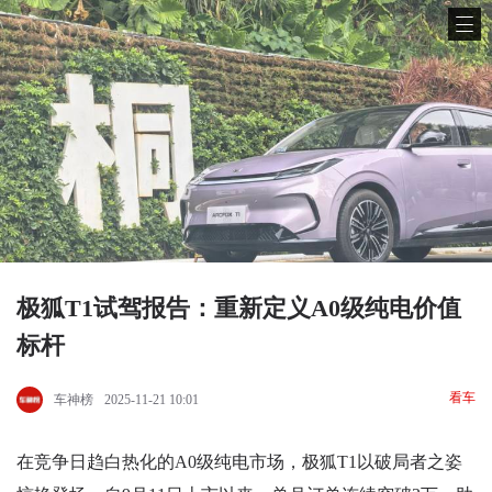
极狐T1试驾报告：重新定义A0级纯电价值
标杆
看车
车神榜
2025-11-21 10:01
在竞争日趋白热化的A0级纯电市场，极狐T1以破局者之姿