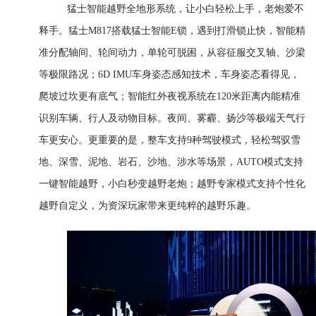
猛士智能越野全地形系统，让小白轻松上手，老炮爱不
释手。猛士M817搭载猛士智能E锁，遇到打滑锁止快，智能精
准分配轴间、轮间动力，单轮可脱困，从容征服交叉轴、沙梁
等极限路况；6D IMU车身姿态感知技术，车身姿态看得见，
爬坡过坎更有底气；智能红外夜视系统在120米距离内能精准
识别车辆、行人及动物目标。夜间、雾霾、扬沙等极端天气行
车更安心。更重要的是，整车支持9种驾驶模式，轻松驾驭雪
地、深雪、泥地、岩石、沙地、涉水等场景，AUTO模式支持
一键智能越野，小白秒变越野老炮；越野专家模式支持个性化
越野自定义，为资深玩家带来更纯粹的越野乐趣。