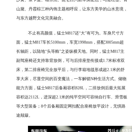
山黛、丹霞棕三种内饰主题相呼应，让东方美学的山水意境，
与东方越野文化完美融合。
不止有高颜值，猛士M817还“大”有可为。车身尺寸方
面，猛士M817车长5100mm，车宽1998mm，搭配3005mm超
长轴距，以陆地“头等舱”之姿纵横天地。同时，猛士M817主
副驾座椅还支持靠背放倒，可与后排座垫衔接成1.7米标准双
床，第二排座椅完全放平后，与行李箱地毯形成超2.1米的舒
享大床，尽显空间的百变魔法，一车解锁N种生活方式。储物
能力方面，猛士M817后备厢容积828L，二排放倒后最大拓展
容积达2112L，进深超2.1米的纯平空间可容纳自行车、滑雪板
等大型装备；8个后备厢固定网扣配合座椅放平设计，无惧路
途颠簸。