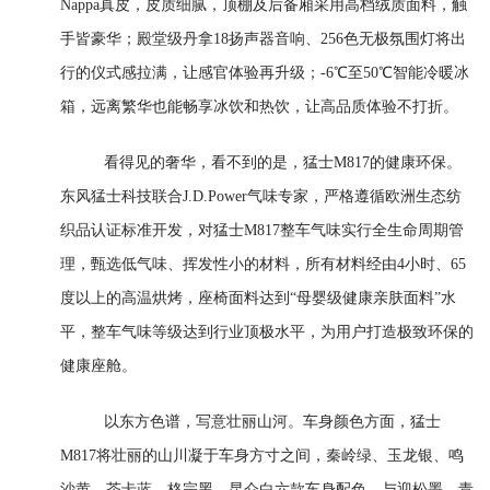
Nappa真皮，皮质细腻，顶棚及后备厢采用高档绒质面料，触
手皆豪华；殿堂级丹拿18扬声器音响、256色无极氛围灯将出
行的仪式感拉满，让感官体验再升级；-6℃至50℃智能冷暖冰
箱，远离繁华也能畅享冰饮和热饮，让高品质体验不打折。
看得见的奢华，看不到的是，猛士M817的健康环保。
东风猛士科技联合J.D.Power气味专家，严格遵循欧洲生态纺
织品认证标准开发，对猛士M817整车气味实行全生命周期管
理，甄选低气味、挥发性小的材料，所有材料经由4小时、65
度以上的高温烘烤，座椅面料达到“母婴级健康亲肤面料”水
平，整车气味等级达到行业顶极水平，为用户打造极致环保的
健康座舱。
以东方色谱，写意壮丽山河。车身颜色方面，猛士
M817将壮丽的山川凝于车身方寸之间，秦岭绿、玉龙银、鸣
沙黄、茶卡蓝、格宗黑、昆仑白六款车身配色，与迎松墨、青