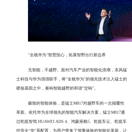
“全栈华为”智慧悦心，拓展智野出行新边界
无智能，不越野。面对汽车产业的智能化浪潮，东风猛
士科技与华为强强联手，将“全栈华为”的领先技术注入猛士的
硬核基因之中，奏响智能越野的和谐“交响”。
极致的智能体验，是猛士M817对越野车的一次颠覆性
革新。依托华为全球领先的智能汽车解决方案，猛士M817通
过乾崑智驾 HUAWEI ADS 4、鸿蒙座舱5、乾崑车云、乾崑车
控等全“华”系配置，为用户带来了驾乘体验的智能化革新，让