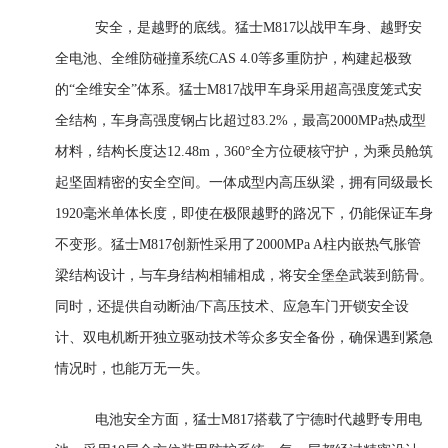
安全，是越野的底线。猛士M817以战甲车身、越野安
全电池、全维防碰撞系统CAS 4.0等多重防护，构建起极致
的“全维安全”体系。猛士M817战甲车身采用超高强度笼式安
全结构，车身高强度钢占比超过83.2%，最高2000MPa热成型
材料，结构长度达12.48m，360°全方位硬核守护，为乘员舱筑
起坚固精密的安全空间。一体成型内高压纵梁，拥有同级最长
1920毫米单体长度，即使在极限越野的路况下，仍能保证车身
不变形。猛士M817创新性采用了2000MPa A柱内嵌热气胀管
梁结构设计，与车身结构相辅相成，将安全堡垒武装到筋骨。
同时，还提供自动断油/下高压技术、应急车门开锁安全设
计、双电机断开独立驱动技术等众多安全备份，确保遇到紧急
情况时，也能万无一失。
电池安全方面，猛士M817搭载了宁德时代越野专用电