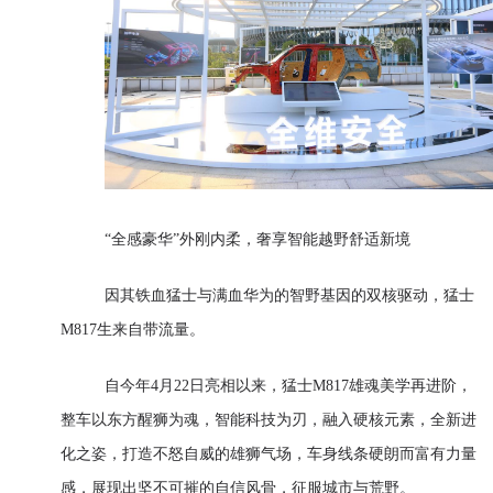
“全感豪华”外刚内柔，奢享智能越野舒适新境
因其铁血猛士与满血华为的智野基因的双核驱动，猛士
M817生来自带流量。
自今年4月22日亮相以来，猛士M817雄魂美学再进阶，
整车以东方醒狮为魂，智能科技为刃，融入硬核元素，全新进
化之姿，打造不怒自威的雄狮气场，车身线条硬朗而富有力量
感，展现出坚不可摧的自信风骨，征服城市与荒野。