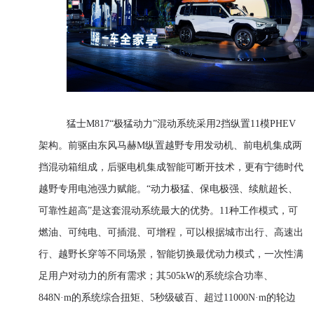
猛士M817“极猛动力”混动系统采用2挡纵置11模PHEV
架构。前驱由东风马赫M纵置越野专用发动机、前电机集成两
挡混动箱组成，后驱电机集成智能可断开技术，更有宁德时代
越野专用电池强力赋能。“动力极猛、保电极强、续航超长、
可靠性超高”是这套混动系统最大的优势。11种工作模式，可
燃油、可纯电、可插混、可增程，可以根据城市出行、高速出
行、越野长穿等不同场景，智能切换最优动力模式，一次性满
足用户对动力的所有需求；其505kW的系统综合功率、
848N·m的系统综合扭矩、5秒级破百、超过11000N·m的轮边