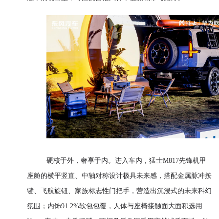
硬核于外，奢享于内。进入车内，猛士M817先锋机甲
座舱的横平竖直、中轴对称设计极具未来感，搭配金属脉冲按
键、飞航旋钮、家族标志性门把手，营造出沉浸式的未来科幻
氛围；内饰91.2%软包包覆，人体与座椅接触面大面积选用