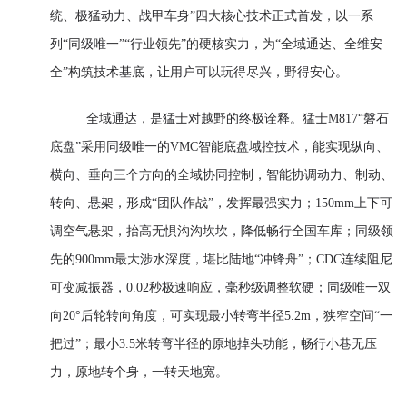
统、极猛动力、战甲车身”四大核心技术正式首发，以一系
列“同级唯一”“行业领先”的硬核实力，为“全域通达、全维安
全”构筑技术基底，让用户可以玩得尽兴，野得安心。
全域通达，是猛士对越野的终极诠释。猛士M817“磐石
底盘”采用同级唯一的VMC智能底盘域控技术，能实现纵向、
横向、垂向三个方向的全域协同控制，智能协调动力、制动、
转向、悬架，形成“团队作战”，发挥最强实力；150mm上下可
调空气悬架，抬高无惧沟沟坎坎，降低畅行全国车库；同级领
先的900mm最大涉水深度，堪比陆地“冲锋舟”；CDC连续阻尼
可变减振器，0.02秒极速响应，毫秒级调整软硬；同级唯一双
向20°后轮转向角度，可实现最小转弯半径5.2m，狭窄空间“一
把过”；最小3.5米转弯半径的原地掉头功能，畅行小巷无压
力，原地转个身，一转天地宽。