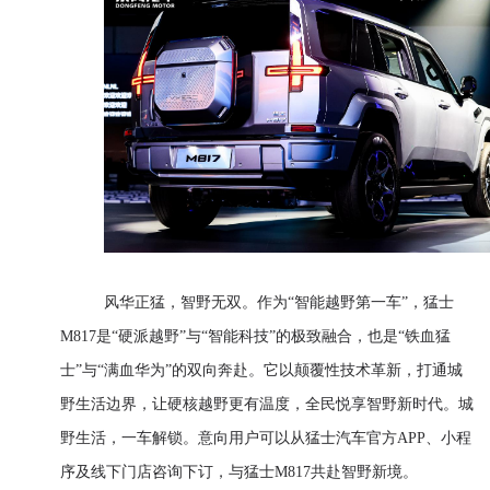
风华正猛，智野无双。作为“智能越野第一车”，猛士
M817是“硬派越野”与“智能科技”的极致融合，也是“铁血猛
士”与“满血华为”的双向奔赴。它以颠覆性技术革新，打通城
野生活边界，让硬核越野更有温度，全民悦享智野新时代。城
野生活，一车解锁。意向用户可以从猛士汽车官方APP、小程
序及线下门店咨询下订，与猛士M817共赴智野新境。