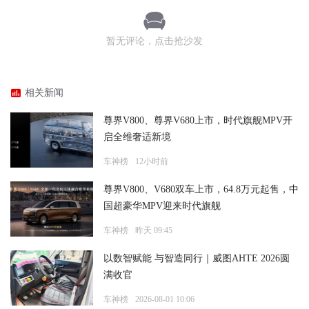
暂无评论，点击抢沙发
相关新闻
尊界V800、尊界V680上市，时代旗舰MPV开
启全维奢适新境
车神榜
12小时前
尊界V800、V680双车上市，64.8万元起售，中
国超豪华MPV迎来时代旗舰
车神榜
昨天 09:45
以数智赋能 与智造同行｜威图AHTE 2026圆
满收官
车神榜
2026-08-01 10:06