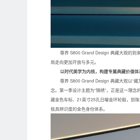
尊界 S800 Grand Design 
局走向更加开放与多元。
以时代美学为内核，构建专属典藏价值体
尊界 S800 Grand Design 典
念。第一季设计主题为“锦绣”，正是这一理念
藏金色车标、21英寸25孔日曜金环轮毂，到珠宝
极具辨识度的金色身份体系。