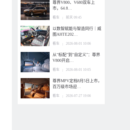
尊界V800、V680双车上
市，64.8…
看车
前天 09:45
|
以数智赋能与智造同行｜威
图AHTE202…
看车
2026-08-01 10:06
|
从“标配”到“自定义”：尊界
V800开启…
看车
2026-08-01 10:05
|
尊界MPV定档8月5日上市，
百万级市场迎…
看车
2026-07-27 19:06
|