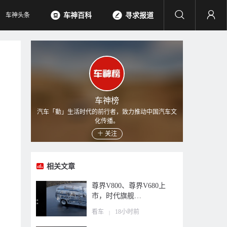
车神头条
车神百科
寻求报道
车神榜
汽车「動」生活时代的前行者，致力推动中国汽车文
化传播。
关注
相关文章
尊界V800、尊界V680上
市，时代旗舰…
看车
18小时前
|