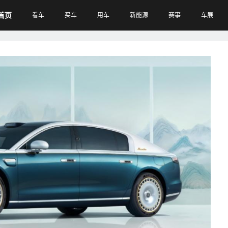
首页
看车
买车
用车
新能源
赛事
车展