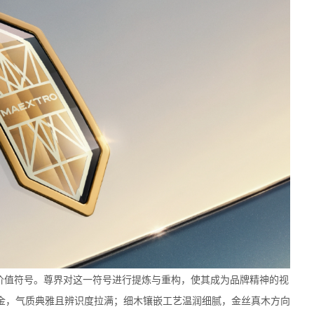
用价值符号。尊界对这一符号进行提炼与重构，使其成为品牌精神的视
金，气质典雅且辨识度拉满；细木镶嵌工艺温润细腻，金丝真木方向