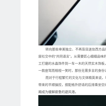
转向那些审美独立、不再盲目迷信西方品
层社交中的“共同语言”。从需要匠心细细品
工打磨的水晶饰件到一车一木的天然实木饰板
一款座驾而相视一笑时，那份无需多言的身份
而对于行程繁忙的文化与文体精英来说，尊
带来的平顺操控，搭配格外舒适的后排乘坐空
厢成为缓解疲惫的避风港。