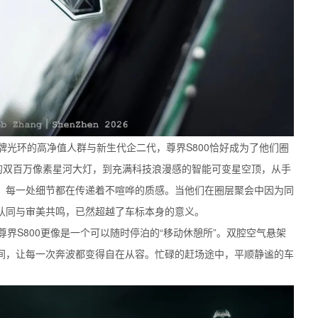
牌光环的高净值人群与新生代企二代，尊界S800恰好成为了他们圈
味的双百万像素星河大灯，到充满科技浪漫感的智能可变星空顶，从手
，每一处细节都在传递着不喧哗的质感。当他们在圈层聚会中因为同
认同与审美共鸣，已然超越了车标本身的意义。
界S800更像是一个可以随时停泊的“移动休憩所”。双腔空气悬架
间，让每一次奔波都变得自在从容。忙碌的赶场途中，平顺静谧的车