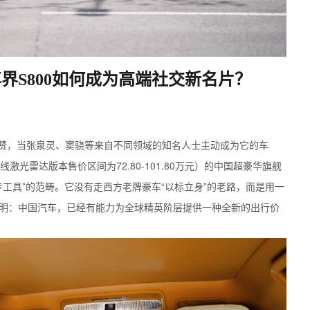
界S800如何成为高端社交新名片？
赞，当张泉灵、窦骁等来自不同领域的知名人士主动成为它的车
96线激光雷达版本售价区间为72.80-101.80万元）的中国超豪华旗舰
步工具”的范畴。它没有走西方老牌豪车“以标立身”的老路，而是用一
证明：中国汽车，已经有能力为全球精英阶层提供一种全新的出行价