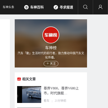
车神头条
车神百科
寻求报道
车神榜
汽车「動」生活时代的前行者，致力推动中国汽车文
化传播。
关注
相关文章
尊界V800、尊界V680上
市，时代旗舰…
看车
21分钟前
|