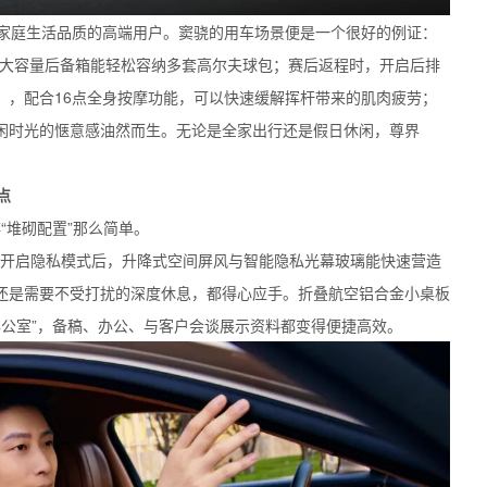
家庭生活品质的高端用户。窦骁的用车场景便是一个很好的例证：
，大容量后备箱能轻松容纳多套高尔夫球包；赛后返程时，开启后排
角），配合16点全身按摩功能，可以快速缓解挥杆带来的肌肉疲劳；
闲时光的惬意感油然而生。无论是全家出行还是假日休闲，尊界
点
“堆砌配置”那么简单。
开启隐私模式后，升降式空间屏风与智能隐私光幕玻璃能快速营造
还是需要不受打扰的深度休息，都得心应手。折叠航空铝合金小桌板
办公室”，备稿、办公、与客户会谈展示资料都变得便捷高效。