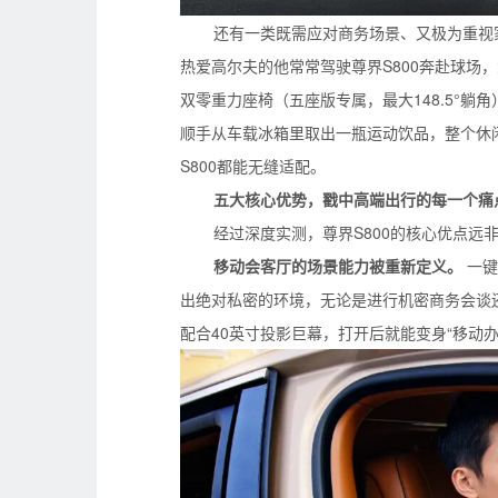
还有一类既需应对商务场景、又极为重视
热爱高尔夫的他常常驾驶尊界S800奔赴球场
双零重力座椅（五座版专属，最大148.5°躺
顺手从车载冰箱里取出一瓶运动饮品，整个休
S800都能无缝适配。
五大核心优势，戳中高端出行的每一个痛
经过深度实测，尊界S800的核心优点远非
移动会客厅的场景能力被重新定义。
一键
出绝对私密的环境，无论是进行机密商务会谈
配合40英寸投影巨幕，打开后就能变身“移动