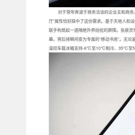
对于常年奔波于商务洽谈的企业主和商务人
厅”属性恰好踩中了这份需求。基于天地人和设
联手构筑起一道隔绝外界纷扰的屏障。张泉灵
幕，将后排瞬间变为专属的“移动书房”。无
温控车载冰箱支持-6℃至10℃制冷、35℃