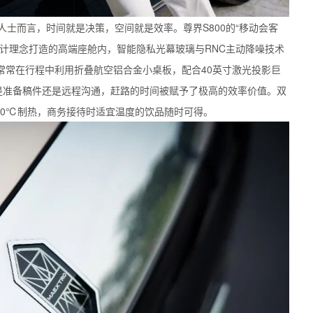
士而言，时间就是决策，空间就是效率。尊界S800的“移动会客
计理念打造的高端座舱内，智能隐私光幕玻璃与RNC主动降噪技术
常常在行程中利用折叠航空铝合金小桌板，配合40英寸激光投影巨
论是准备稿件还是远程沟通，赶路的时间被赋予了极高的效率价值。双
至50℃制热，商务接待时适宜温度的饮品随时可得。