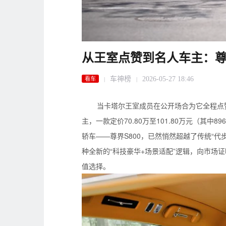
从王室点赞到名人车主：尊
车神榜
2026-05-27 18:46
看车
|
|
当卡塔尔王室成员在公开场合为它全程点
主，一款定价70.80万至101.80万元（其中8
轿车——尊界S800，已然悄然超越了传统“代
种全新的“科技豪华+场景适配”逻辑，向市场
值选择。