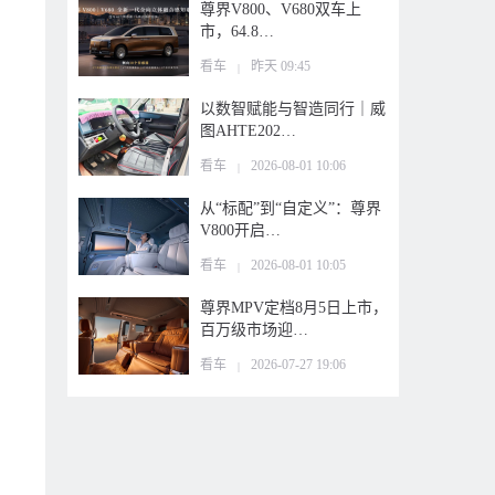
尊界V800、V680双车上
市，64.8…
看车
昨天 09:45
|
以数智赋能与智造同行｜威
图AHTE202…
看车
2026-08-01 10:06
|
从“标配”到“自定义”：尊界
V800开启…
看车
2026-08-01 10:05
|
尊界MPV定档8月5日上市，
百万级市场迎…
看车
2026-07-27 19:06
|