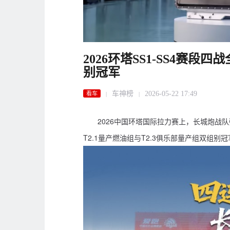
2026环塔SS1-SS4赛段
别冠军
车神榜
2026-05-22 17:49
看车
|
|
2026中国环塔国际拉力赛上，长城炮战
T2.1量产燃油组与T2.3俱乐部量产组双组