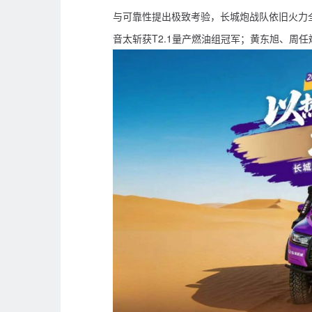
与可靠性提出极致考验，长城炮战队依旧火力
音太斩获T2.1量产燃油组冠军；黄东旭、周任