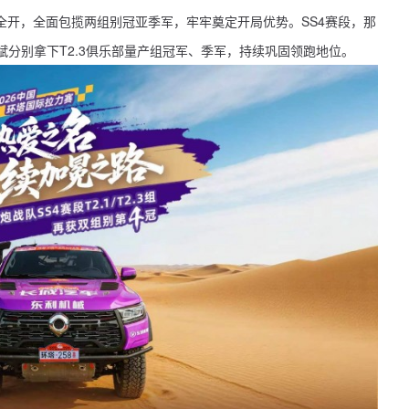
全开，全面包揽两组别冠亚季军，牢牢奠定开局优势。SS4赛段，那
斌分别拿下T2.3俱乐部量产组冠军、季军，持续巩固领跑地位。