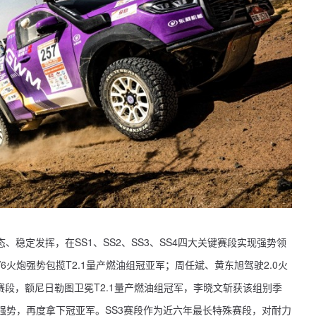
稳定发挥，在SS1、SS2、SS3、SS4四大关键赛段实现强势领
6火炮强势包揽T2.1量产燃油组冠亚军；周任斌、黄东旭驾驶2.0火
2赛段，额尼日勒图卫冕T2.1量产燃油组冠军，李晓文斩获该组别季
续强势，再度拿下冠亚军。SS3赛段作为近六年最长特殊赛段，对耐力