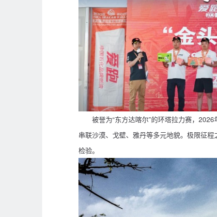
被誉为“东方达喀尔”的环塔拉力赛，202
串联沙漠、戈壁、雅丹等多元地貌。极限征程
检验。