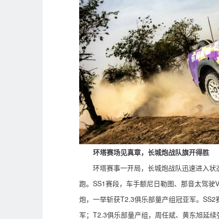
环塔赛场见真章，长城炮战队旗开得胜
环塔赛事一开局，长城炮战队迅速进入状态、
跑。SS1赛段，车手额尼日勒图、那音太驾驶V
炮，一举斩获T2.3俱乐部量产组冠亚军。SS
军；T2.3俱乐部量产组，周任斌、黄东旭延