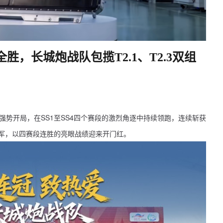
四战全胜，长城炮战队包揽T2.1、T2.3双组
队强势开局，在SS1至SS4四个赛段的激烈角逐中持续领跑，连续斩获
别冠军，以四赛段连胜的亮眼战绩迎来开门红。