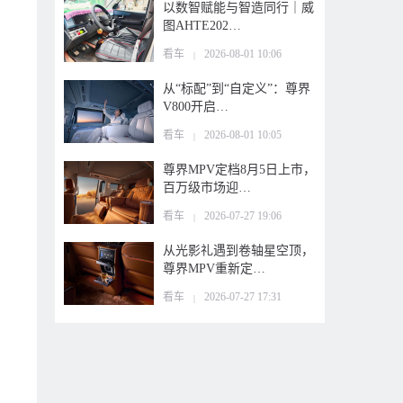
以数智赋能与智造同行｜威
图AHTE202…
看车
2026-08-01 10:06
|
从“标配”到“自定义”：尊界
V800开启…
看车
2026-08-01 10:05
|
尊界MPV定档8月5日上市，
百万级市场迎…
看车
2026-07-27 19:06
|
从光影礼遇到卷轴星空顶，
尊界MPV重新定…
看车
2026-07-27 17:31
|