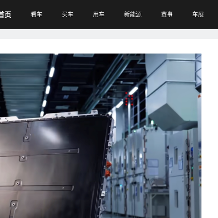
首页
看车
买车
用车
新能源
赛事
车展