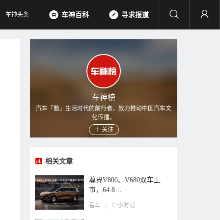
车神头条
车神百科
寻求报道
车神榜
汽车「動」生活时代的前行者，致力推动中国汽车文
化传播。
关注
相关文章
尊界V800、V680双车上
市，64.8…
看车
17小时前
|