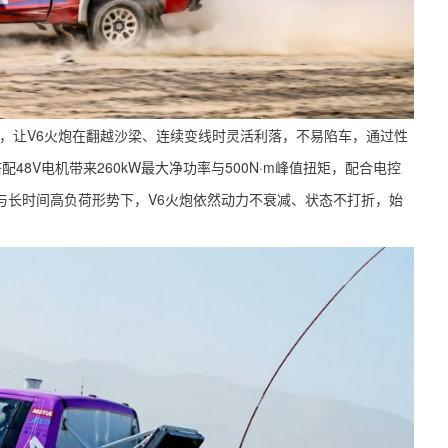
化车身，让V6火炮在翻越沙梁、连续变线时灵活利落，不易陷车，通过性
配48V电机带来260kW最大净功率与500N·m峰值扭矩，配合电控
与长时间高负荷形势下，V6火炮依然动力不衰减、状态不打折，始