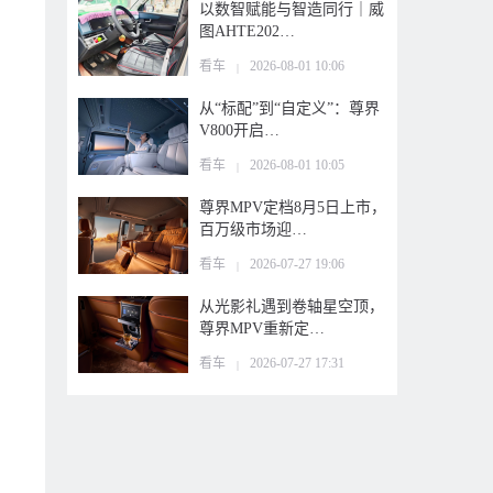
以数智赋能与智造同行｜威
图AHTE202…
看车
2026-08-01 10:06
|
从“标配”到“自定义”：尊界
V800开启…
看车
2026-08-01 10:05
|
尊界MPV定档8月5日上市，
百万级市场迎…
看车
2026-07-27 19:06
|
从光影礼遇到卷轴星空顶，
尊界MPV重新定…
看车
2026-07-27 17:31
|