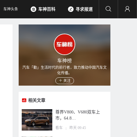
车神头条
车神百科
寻求报道
车神榜
汽车「動」生活时代的前行者，致力推动中国汽车文
化传播。
关注
相关文章
尊界V800、V680双车上
市，64.8…
看车
昨天 09:45
|