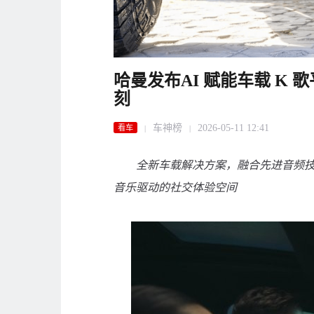
哈曼发布AI 赋能车载 K 歌
刻
车神榜
2026-05-11 12:41
看车
|
|
全新车载解决方案，融合先进音频
音乐驱动的社交体验空间