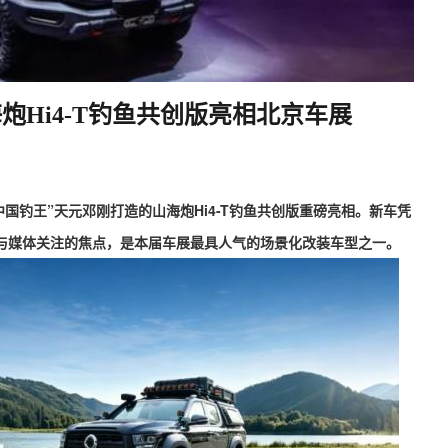
Hi4-T钓鱼共创版亮相北京车展
中国钓王”天元邓刚打造的山海炮Hi4-T钓鱼共创版重磅亮相。新车
凭
与媒体关注的焦点，是本届车展最具人气的场景化改装车型之一。