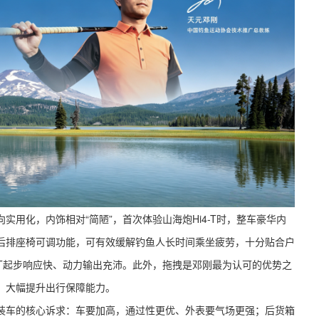
实用化，内饰相对“简陋”，首次体验山海炮Hi4-T时，整车豪华内
后排座椅可调功能，可有效缓解钓鱼人长时间乘坐疲劳，十分贴合户
4-T起步响应快、动力输出充沛。此外，拖拽是邓刚最为认可的优势之
，大幅提升出行保障能力。
装车的核心诉求：车要加高，通过性更优、外表要气场更强；后货箱