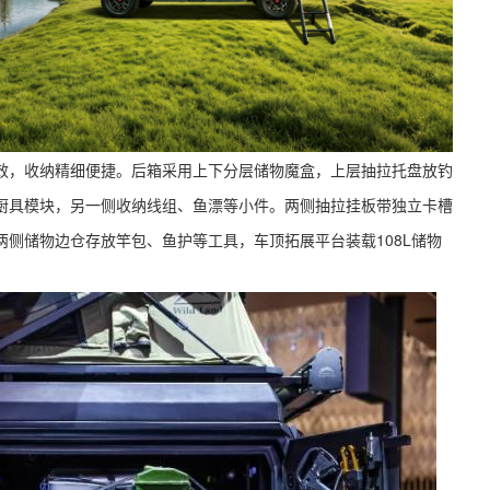
效，收纳精细便捷。后箱采用上下分层储物魔盒，上层抽拉托盘放钓
厨具模块，另一侧收纳线组、鱼漂等小件。两侧抽拉挂板带独立卡槽
侧储物边仓存放竿包、鱼护等工具，车顶拓展平台装载108L储物