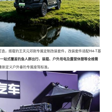
-T打造，搭载钓王天元邓刚专属定制改装套件，改装套件适配Hi4-T基
一站式覆盖钓鱼人群出行、装载、户外用电及露营休憩等全维需
重新定义户外垂钓专属座驾标准。