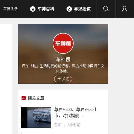
车神头条
车神百科
寻求报道
车神榜
汽车「動」生活时代的前行者，致力推动中国汽车文
化传播。
关注
相关文章
尊界V800、尊界V680上
市，时代旗舰…
看车
5小时前
|