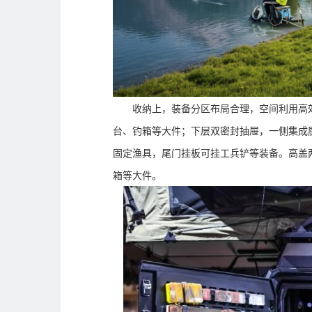
收纳上，装备分区布局合理，空间利用高
台、钓箱等大件；下层双密封抽屉，一侧集成
固定渔具，尾门挂板可挂工兵铲等装备。高盖两
箱等大件。