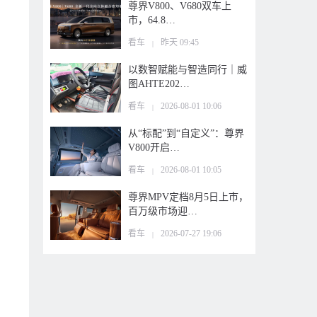
尊界V800、V680双车上
市，64.8…
看车
昨天 09:45
|
以数智赋能与智造同行｜威
图AHTE202…
看车
2026-08-01 10:06
|
从“标配”到“自定义”：尊界
V800开启…
看车
2026-08-01 10:05
|
尊界MPV定档8月5日上市，
百万级市场迎…
看车
2026-07-27 19:06
|