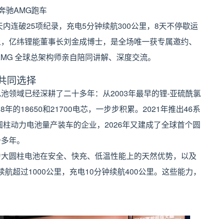
奔驰AMG跑车
，8天内连破25项纪录，充电5分钟续航300公里，8天不停歇运
上，亿纬锂能董事长刘金成博士，是全场唯一获专属邀约、
AMG 全球总架构师亲自陪同讲解、深度交流。
共同选择
池领域已经深耕了二十多年：从2003年最早的锂-亚硫酰氯
年的18650和21700电芯，一步步积累。2021年推出46系
圆柱动力电池量产装车的企业，2026年又建成了全球首个圆
十多年。
为大圆柱电池在安全、快充、低温性能上的天然优势，以及
航超过1000公里，充电10分钟续航400公里。这些能力，