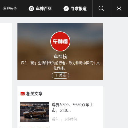
车神头条
车神百科
寻求报道
车神榜
汽车「動」生活时代的前行者，致力推动中国汽车文
化传播。
关注
相关文章
尊界V800、V680双车上
市，64.8…
看车
6小时前
|