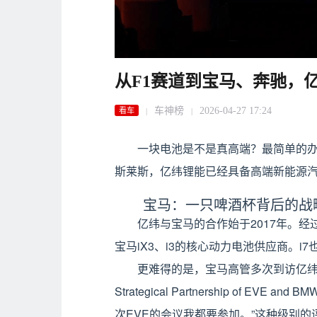
从F1赛道到宝马、奔驰，
车神榜
2026-04-27 17:24
看车
|
|
一块电池是不是真高端？最简单的办法
斯莱斯，亿纬锂能已经具备高端新能源
宝马：一只啤酒杯背后的战
亿纬与宝马的合作始于2017年。
宝马iX3、i3的核心动力电池供应商。i
更难得的是，宝马高管多次到访亿纬，还
Strategical Partnership of
次EVE的会议我都要参加。”这种级别