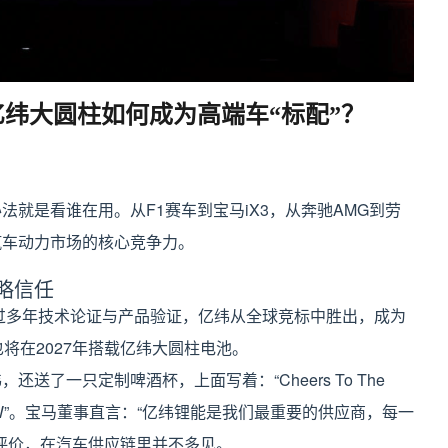
亿纬大圆柱如何成为高端车“标配”？
就是看谁在用。从F1赛车到宝马iX3，从奔驰AMG到劳
汽车动力市场的核心竞争力。
略信任
经过多年技术论证与产品验证，亿纬从全球竞标中胜出，成为
7也将在2027年搭载亿纬大圆柱电池。
送了一只定制啤酒杯，上面写着：“Cheers To The
 EVE and BMW”。宝马董事直言：“亿纬锂能是我们最重要的供应商，每一
的评价，在汽车供应链里并不多见。