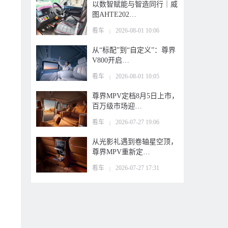
以数智赋能与智造同行｜威
图AHTE202…
看车
2026-08-01 10:06
|
从“标配”到“自定义”：尊界
V800开启…
看车
2026-08-01 10:05
|
尊界MPV定档8月5日上市，
百万级市场迎…
看车
2026-07-27 19:06
|
从光影礼遇到卷轴星空顶，
尊界MPV重新定…
看车
2026-07-27 17:31
|