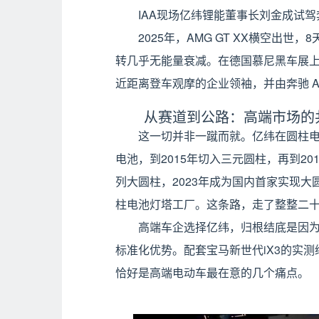
IAA现场亿纬锂能董事长刘金成试驾
2025年，AMG GT XX横空出世
转几乎无能量衰减。在德国慕尼黑车展
近距离登车观摩的企业领袖，并由奔驰 
从赛道到公路：高端市场的
这一切并非一蹴而就。亿纬在圆柱电
电池，到2015年切入三元圆柱，再到2018
列大圆柱，2023年成为国内首家实现大
柱电池灯塔工厂。这条路，走了整整二
高端车企选择亿纬，归根结底是因
标准化优势。配套宝马新世代iX3的实测续
恰好是高端电动车最在意的几个痛点。