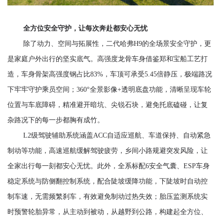
全方位安全守护，让每次奔赴都安心无忧
除了动力、空间与拓展性，二代哈弗
H9的全场景安全守护，更
是家庭户外出行的坚实底气。高强度龙骨车身借鉴郑和宝船工艺打
造，车身骨架高强度钢占比83%，车顶可承受5.45倍静压，极端路况
下牢牢守护乘员空间；360°全景影像+透明底盘功能，清晰呈现车轮
位置与车底障碍，精准避开暗坑、尖锐石块，避免托底磕碰，让复
杂路况下的每一步都胸有成竹。
L2级驾驶辅助系统涵盖ACC自适应巡航、车道保持、自动紧急
制动等功能，高速巡航缓解驾驶疲劳，乡间小路规避突发风险，让
全家出行每一刻都安心无忧。此外，全系标配6安全气囊、ESP车身
稳定系统与防侧翻控制系统，配合陡坡缓降功能，下陡坡时自动控
制车速，无需频繁刹车，有效避免制动过热失效；胎压监测系统实
时预警轮胎异常，从主动到被动，从越野到公路，构建起全方位、