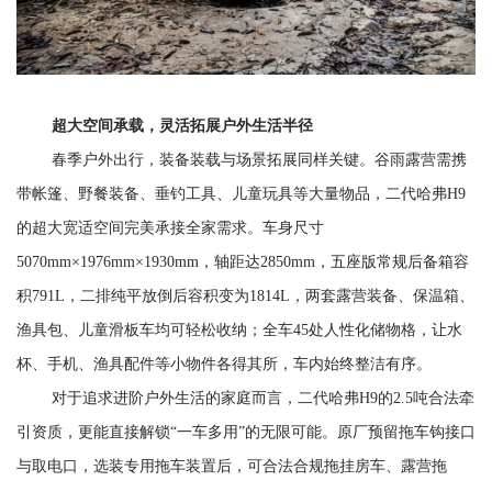
超大空间承载，灵活拓展户外生活半径
春季户外出行，装备装载与场景拓展同样关键。谷雨露营需携
带帐篷、野餐装备、垂钓工具、儿童玩具等大量物品，二代哈弗
H9
的超大宽适空间完美承接全家需求。车身尺寸
5070mm×1976mm×1930mm，轴距达2850mm，五座版常规后备箱容
积791L，
二排纯平放倒后容积变为
1814L
，两套露营装备、保温箱、
渔具包、儿童滑板车均可轻松收纳；全车
45处人性化储物格，让水
杯、手机、渔具配件等小物件各得其所，车内始终整洁有序。
对于追求进阶户外生活的家庭而言
，
二代哈弗
H9的2.5吨合法牵
引资质，
更能
直接解锁
“一车多用”的无限可能。原厂预留拖车钩接口
与取电口，选装专用拖车装置后，可合法合规拖挂房车、露营拖