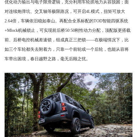
优化动力输出与电子限滑逻辑，充分利用车轮抓地力从容脱困；面
对连续炮弹坑、交叉轴等极限路况，
可
开启
4L模式，扭矩可放大
2.64倍，
车辆
依旧稳如泰山。再配合全系标配的
TOD智能四驱系统
+Mlock机械锁止，可实现前后桥50:50刚性动力分配，顶配版更搭载
前、后桥电控机械差速锁，组成真正三把锁——在极端情况下，比
如三个车轮都失去附着力，只靠一个前轮或一个后轮，也能从容将
车带出困境
，
春日越野之路，毫无后顾之忧
。