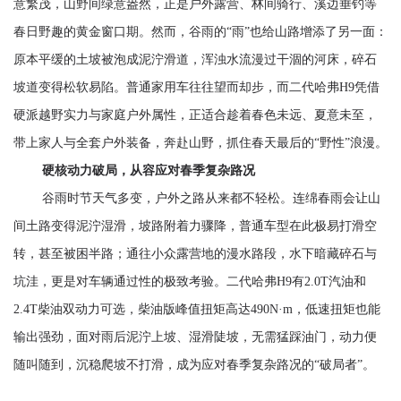
意繁茂，山野间绿意盎然，正是户外露营、林间骑行、溪边垂钓等
春日野趣的黄金窗口期。然而，谷雨的
“雨”也给山路增添了另一面：
原本平缓的土坡被泡成泥泞滑道，浑浊水流漫过干涸的河床，碎石
坡道变得松软易陷。普通家用车往往望而却步，而二代哈弗H9凭借
硬派越野实力与家庭户外属性，正适合趁着春色未远、夏意未至，
带上家人与全套户外装备，奔赴山野，抓住春天最后的“野性”浪漫。
硬核动力破局，从容应对春季复杂路况
谷雨时节
天气多变，
户外之路从来都不轻松。连绵春雨
会
让山
间土路变得泥泞湿滑，坡路附着力骤降，普通车型在此极易打滑空
转，甚至被困半路；通往小众露营地的漫水路段，水下暗藏碎石与
坑洼，更是对车辆通过性的极致考验。二代哈弗
H9
有
2.0T汽油
和
2.4T柴油
双动力可选，
柴油版峰值扭矩高达
490N·m，低速扭矩
也能
输出强劲，面对雨后泥泞上坡、湿滑陡坡，无需猛踩油门，动力便
随叫随到，沉稳爬坡不打滑，成为应对春季复杂路况的
“破局者”。