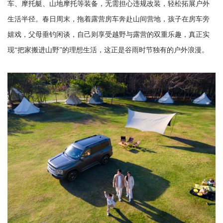
车、摩托艇、山地摩托等装备，无需担心违规改装，轻松拓展户外
生活半径
。春日周末，拖着露营房车奔赴山间营地，孩子在房车旁
嬉戏，父母垂钓闲谈，自己则享受越野与露营的双重乐趣，真正实
现
“把家搬进山野”的理想生活，这正是谷雨时节独有的户外浪漫。