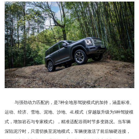
与强劲动力匹配的，是
7种全地形驾驶模式的加持，涵盖标准、
运动、经济、雪地、泥地、沙地、4L模式
（穿越版升级为
9种驾驶模
式
，
增加
岩石
与
专家
模式
）
，精准适配谷雨时节多变路况。
当车辆
深陷泥泞时，只需
切换至泥地模式，车辆
便
激活
了
前后轴硬连接，