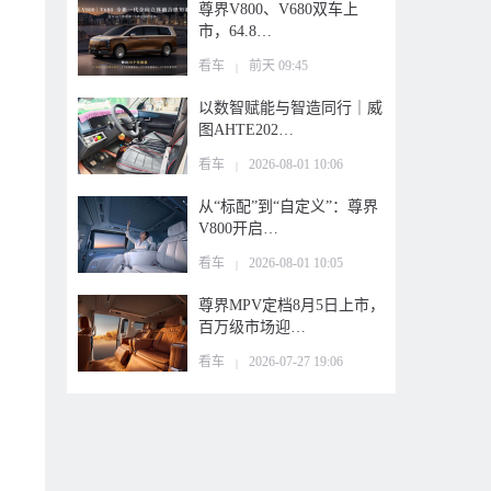
尊界V800、V680双车上
市，64.8…
看车
前天 09:45
|
以数智赋能与智造同行｜威
图AHTE202…
看车
2026-08-01 10:06
|
从“标配”到“自定义”：尊界
V800开启…
看车
2026-08-01 10:05
|
尊界MPV定档8月5日上市，
百万级市场迎…
看车
2026-07-27 19:06
|