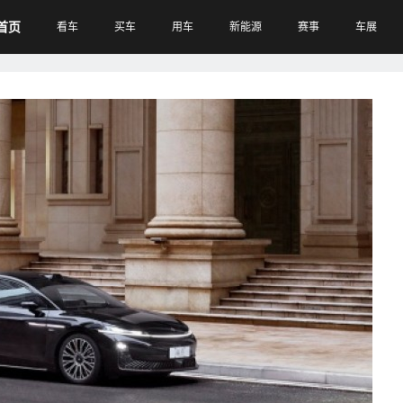
首页
看车
买车
用车
新能源
赛事
车展