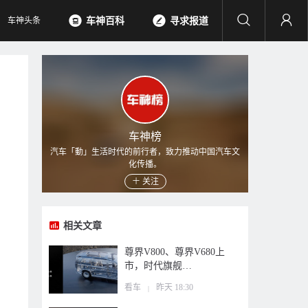
车神头条
车神百科
寻求报道
车神榜
汽车「動」生活时代的前行者，致力推动中国汽车文
化传播。
关注
相关文章
尊界V800、尊界V680上
市，时代旗舰…
看车
昨天 18:30
|