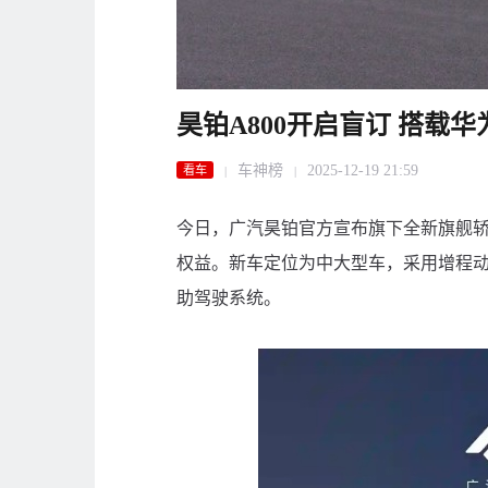
昊铂A800开启盲订 搭载华
车神榜
2025-12-19 21:59
看车
|
|
今日，广汽昊铂官方宣布旗下全新旗舰轿车
权益。新车定位为中大型车，采用增程动力，并
助驾驶系统。