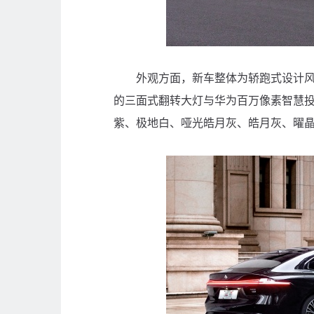
外观方面，新车整体为轿跑式设计风格，
的三面式翻转大灯与华为百万像素智慧
紫、极地白、哑光皓月灰、皓月灰、曜晶