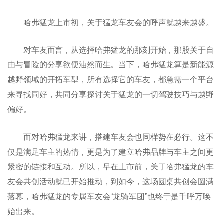
哈弗猛龙上市初，关于猛龙车友会的呼声就越来越盛。
对车友而言，从选择哈弗猛龙的那刻开始，那股关于自
由与冒险的分享欲便油然而生。当下，哈弗猛龙算是新能源
越野领域的开拓车型，所有选择它的车友，都急需一个平台
来寻找同好，共同分享探讨关于猛龙的一切驾驶技巧与越野
偏好。
而对哈弗猛龙来讲，搭建车友会也同样势在必行。这不
仅是满足车主的热情，更是为了建立哈弗品牌与车主之间更
紧密的链接和互动。所以，早在上市前，关于哈弗猛龙的车
友会共创活动就已开始推动，到如今，这场圆桌共创会圆满
落幕，哈弗猛龙的专属车友会“龙骑军团”也终于是千呼万唤
始出来。