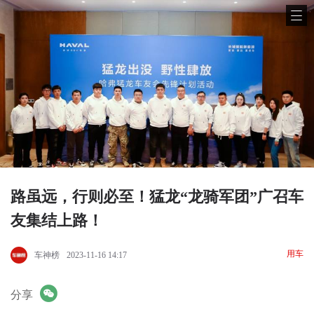
路虽远，行则必至！猛龙“龙骑军团”广召车
友集结上路！
用车
车神榜
2023-11-16 14:17
分享