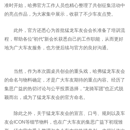
准时开始，哈弗官方工作人员也精心整理了共创征集活动中
的亮点作品，为大家集中展示，收获了不少车友点赞。
此外，官方还悉心为首批猛龙车友会会长准备了培训流
程，帮助各位“初代”新会长获悉自己的工作职能，从而更好
地为广大车友服务，也方便后续与官方的良好沟通。
当然，作为本次圆桌共创会的重头戏，哈弗猛龙车友会
的命名与物料确定，才是广大车友期待的重点内容。经历了
集思广益的热切讨论与公平投票选择，“龙骑军团”也正式脱
颖而出，成为了猛龙车友会的官方命名。
除此之外，关于猛龙车友会的宣言、口号、规则以及车
友会ICON等细节物料，也在广大车友的集思广益下初现雏