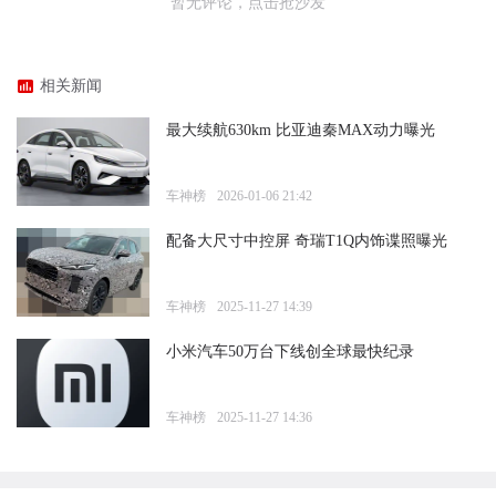
暂无评论，点击抢沙发
相关新闻
最大续航630km 比亚迪秦MAX动力曝光
车神榜
2026-01-06 21:42
配备大尺寸中控屏 奇瑞T1Q内饰谍照曝光
车神榜
2025-11-27 14:39
小米汽车50万台下线创全球最快纪录
车神榜
2025-11-27 14:36